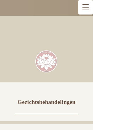
Gezichtsbehandelingen​
__________________
_________