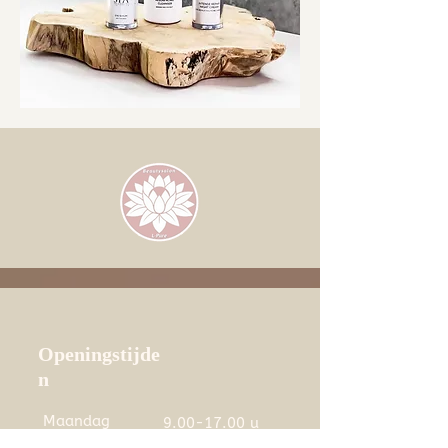
Openingstijde
n
Maandag
9.00-17.00
u